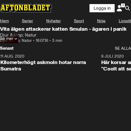
Logga in
Hem
Serier
Nyheter
Sport
Nöje
Livsstil
Vita älgen attackerar katten Smulan - ägaren i panik
Djur &amp; Natur
Se mer
Djur &amp; Natur
•
18.07.16
•
3 min
Senast
SE ALLA
11 AUG. 2020
0:41
9 JULI 2020
Kilometerhögt askmoln hotar norra
Här korsar 
Sumatra
"Coolt att s