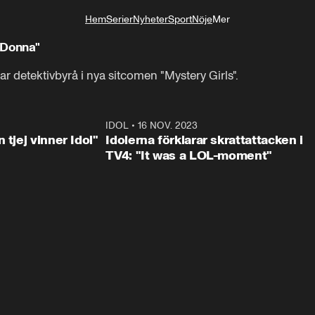
Hem
Serier
Nyheter
Sport
Nöje
Mer
Livsstil
 "Donna"
ar detektivbyrå i nya sitcomen "Mystery Girls".
1:23
IDOL
•
16 NOV. 2023
0:3
 tjej vinner Idol"
Idolerna förklarar skrattattacken i
TV4: "It was a LOL-moment"