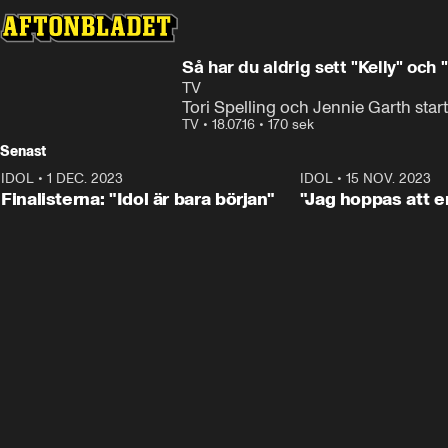
Laddar ...
Så har du aldrig sett "Kelly" och
TV
Tori Spelling och Jennie Garth start
TV
•
18.07.16
•
170 sek
Senast
IDOL
•
1 DEC. 2023
0:56
IDOL
•
15 NOV. 2023
Finalisterna: "Idol är bara början"
"Jag hoppas att en