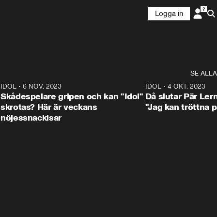
Logga in
SE ALLA
1
IDOL
•
6 NOV. 2023
3:25
IDOL
•
4 OKT. 2023
Skådespelare gripen och kan "Idol"
Då slutar Pär Ler
skrotas? Här är veckans
"Jag kan tröttna på
nöjessnackisar