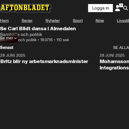
Logga in
Hem
Serier
Nyheter
Sport
Nöje
Livsstil
Se Carl Bildt dansa i Almedalen
Samhälle och politik
Se mer
Samhälle och politik
•
18.07.16
•
110 sek
Senast
SE ALLA
28 JUNI 2025
1:48
28 JUNI 2025
Britz blir ny arbetsmarknadsminister
Mohamsson b
integration