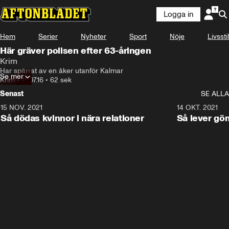
Logga in
Hem
Serier
Nyheter
Sport
Nöje
Livsstil
Här gräver polisen efter 63-åringen
Krim
Har spärrat av en åker utanför Kalmar
Se mer
Krim
•
18.07.16
•
62 sek
Senast
SE ALLA
15 NOV. 2021
3:28
14 OKT. 2021
Så dödas kvinnor i nära relationer
Så lever gö