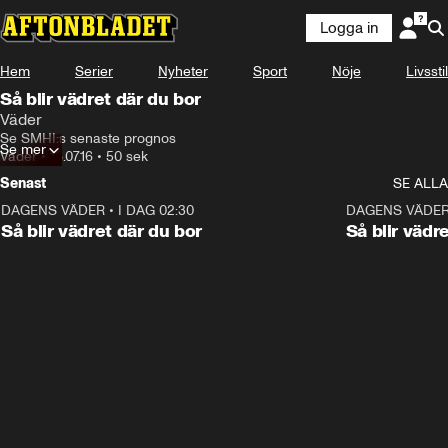
Logga in
Hem
Serier
Nyheter
Sport
Nöje
Livsstil
Så blir vädret där du bor
Väder
Se SMHI:s senaste prognos
Se mer
Väder
•
18.07.16
•
50 sek
Senast
SE ALLA
DAGENS VÄDER
•
I DAG 02:30
1:06
DAGENS VÄDE
Så blir vädret där du bor
Så blir vädr