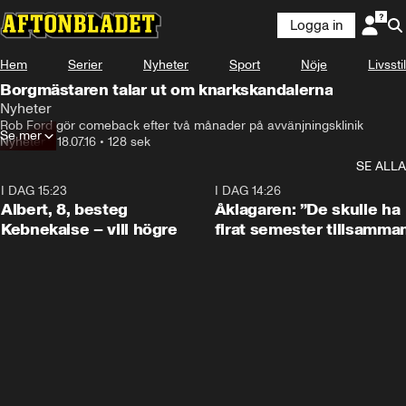
Logga in
Hem
Serier
Nyheter
Sport
Nöje
Livsstil
Borgmästaren talar ut om knarkskandalerna
Nyheter
Rob Ford gör comeback efter två månader på avvänjningsklinik
Se mer
Nyheter
•
18.07.16
•
128 sek
SE ALLA
I DAG 15:23
0:54
I DAG 14:26
Albert, 8, besteg
Åklagaren: ”De skulle ha
Kebnekaise – vill högre
firat semester tillsamma