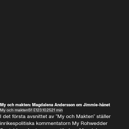
My och makten: Magdalena Andersson om Jimmie-hånet
My och makten
S1 E1
23.10.25
21 min
I det första avsnittet av ”My och Makten” ställer 
inrikespolitiska kommentatorn My Rohwedder 