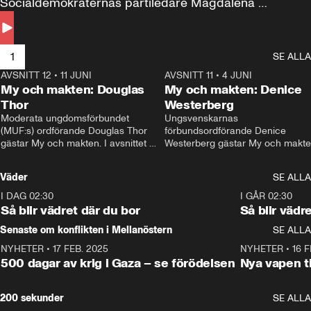
Socialdemokraternas partiledare Magdalena 
Andersson till svars.
1
SE ALLA
AVSNITT 12
•
11 JUNI
26:27
AVSNITT 11
•
4 JUNI
2
My och makten: Douglas
My och makten: Denice
Thor
Westerberg
Moderata ungdomsförbundet 
Ungsvenskarnas 
(MUF:s) ordförande Douglas Thor 
förbundsordförande Denice 
gästar My och makten. I avsnittet 
Westerberg gästar My och makten.
diskuteras tonårsutvisningarna och 
avsnittet diskuteras migrationsfrå
hur Moderaterna ska locka väljare till 
och hur SD ska locka kvinnliga 
Väder
SE ALLA
valet i höst. 
väljare. 
I DAG 02:30
1:06
I GÅR 02:30
Så blir vädret där du bor
Så blir vädr
Senaste om konflikten i Mellanöstern
SE ALLA
NYHETER
•
17 FEB. 2025
0:45
NYHETER
•
16 F
500 dagar av krig i Gaza – se förödelsen
Nya vapen ti
200 sekunder
SE ALLA