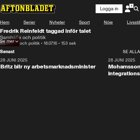
Logga in
Hem
Serier
Nyheter
Sport
Nöje
Livsstil
Fredrik Reinfeldt taggad inför talet
Samhälle och politik
Se mer
Samhälle och politik
•
18.07.16
•
153 sek
Senast
SE ALLA
28 JUNI 2025
1:48
28 JUNI 2025
Britz blir ny arbetsmarknadsminister
Mohamsson b
integration