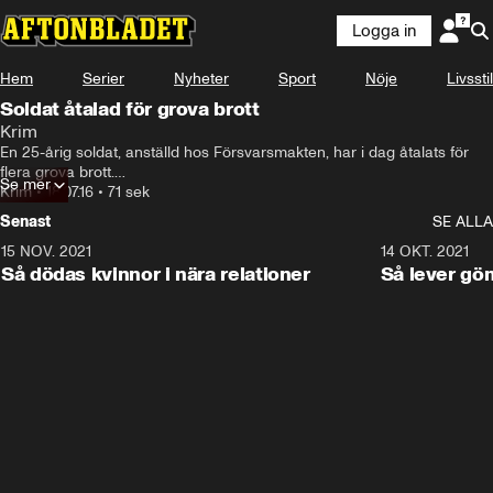
Logga in
Hem
Serier
Nyheter
Sport
Nöje
Livsstil
Soldat åtalad för grova brott
Krim
En 25-årig soldat, anställd hos Försvarsmakten, har i dag åtalats för 
flera grova brott.

Se mer
Han ska ha slagit och sparkat en ordningsvakt i huvudet och varit 
Krim
•
18.07.16
•
71 sek
drivande i ett huliganbråk. Dessutom hittade polisen en larmmina i 
Senast
SE ALLA
hans hem.
15 NOV. 2021
3:28
14 OKT. 2021
Så dödas kvinnor i nära relationer
Så lever gö