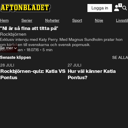
Logga in
Hem
Serier
Nyheter
Sport
Nöje
Livsstil
"Ni är så fina att titta på"
Rockbjörnen
Exklusiv intervju med Katy Perry. Med Magnus Sundholm pratar hon 
om kärleken till svenskarna och svensk popmusik.
Se mer
Rockbjörnen
•
18.07.16
•
5 min
Senaste klippen
SE ALLA
28 JULI
0:15
27 JULI
Rockbjörnen-quiz: Katia VS
Hur väl känner Katia
Pontus
Pontus?