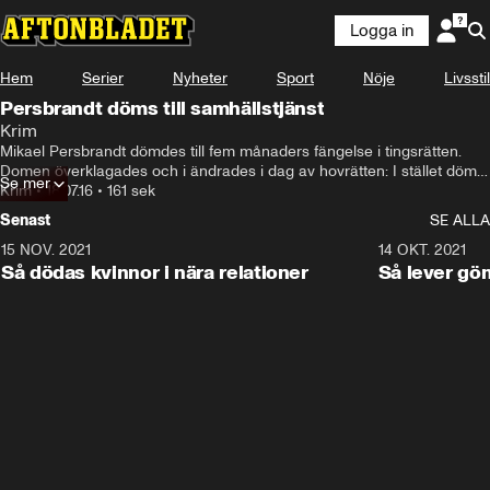
Logga in
Hem
Serier
Nyheter
Sport
Nöje
Livsstil
Persbrandt döms till samhällstjänst
Krim
Mikael Persbrandt dömdes till fem månaders fängelse i tingsrätten. 
Domen överklagades och i ändrades i dag av hovrätten: I stället döms 
Se mer
han till samhällstjänst.
Krim
•
18.07.16
•
161 sek
Senast
SE ALLA
15 NOV. 2021
3:28
14 OKT. 2021
Så dödas kvinnor i nära relationer
Så lever gö