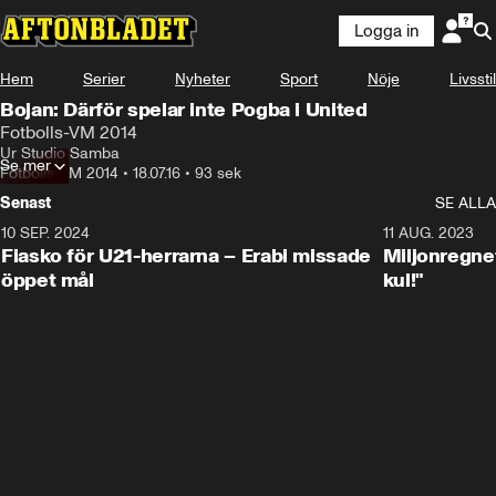
Logga in
Hem
Serier
Nyheter
Sport
Nöje
Livsstil
Bojan: Därför spelar inte Pogba i United
Fotbolls-VM 2014
Ur Studio Samba
Se mer
Fotbolls-VM 2014
•
18.07.16
•
93 sek
Senast
SE ALLA
10 SEP. 2024
3:00
11 AUG. 2023
Fiasko för U21-herrarna – Erabi missade
Miljonregnet
öppet mål
kul!"