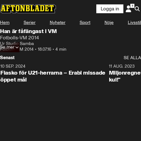
Logga in
Hem
Serier
Nyheter
Sport
Nöje
Livsstil
Han är fåfängast i VM
Fotbolls-VM 2014
Ur Studio Samba
Se mer
Fotbolls-VM 2014
•
18.07.16
•
4 min
Senast
SE ALLA
10 SEP. 2024
3:00
11 AUG. 2023
Fiasko för U21-herrarna – Erabi missade
Miljonregnet
öppet mål
kul!"