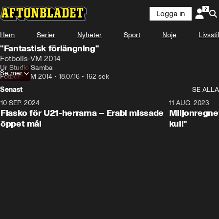
Logga in
Hem
Serier
Nyheter
Sport
Nöje
Livsstil
"Fantastisk förlängning"
Fotbolls-VM 2014
Ur Studio Samba
Se mer
Fotbolls-VM 2014
•
18.07.16
•
162 sek
Senast
SE ALLA
10 SEP. 2024
3:00
11 AUG. 2023
Fiasko för U21-herrarna – Erabi missade
Miljonregnet
öppet mål
kul!"