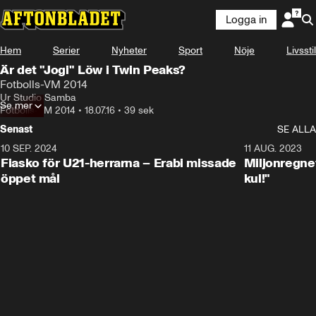
Logga in
Hem
Serier
Nyheter
Sport
Nöje
Livsstil
Är det "Jogi" Löw i Twin Peaks?
Fotbolls-VM 2014
Ur Studio Samba
Se mer
Fotbolls-VM 2014
•
18.07.16
•
39 sek
Senast
SE ALLA
10 SEP. 2024
3:00
11 AUG. 2023
Fiasko för U21-herrarna – Erabi missade
Miljonregnet
öppet mål
kul!"