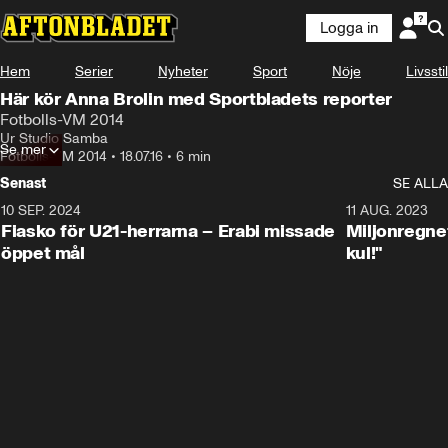
Logga in
Hem
Serier
Nyheter
Sport
Nöje
Livsstil
Här kör Anna Brolin med Sportbladets reporter
Fotbolls-VM 2014
Ur Studio Samba
Se mer
Fotbolls-VM 2014
•
18.07.16
•
6 min
Senast
SE ALLA
10 SEP. 2024
3:00
11 AUG. 2023
Fiasko för U21-herrarna – Erabi missade
Miljonregnet
öppet mål
kul!"