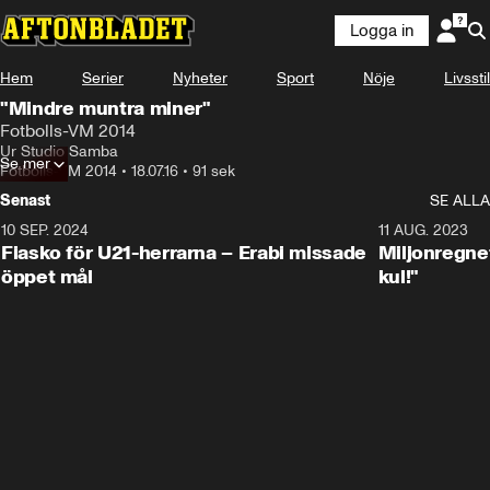
Logga in
Hem
Serier
Nyheter
Sport
Nöje
Livsstil
"Mindre muntra miner"
Fotbolls-VM 2014
Ur Studio Samba
Se mer
Fotbolls-VM 2014
•
18.07.16
•
91 sek
Senast
SE ALLA
10 SEP. 2024
3:00
11 AUG. 2023
Fiasko för U21-herrarna – Erabi missade
Miljonregnet
öppet mål
kul!"