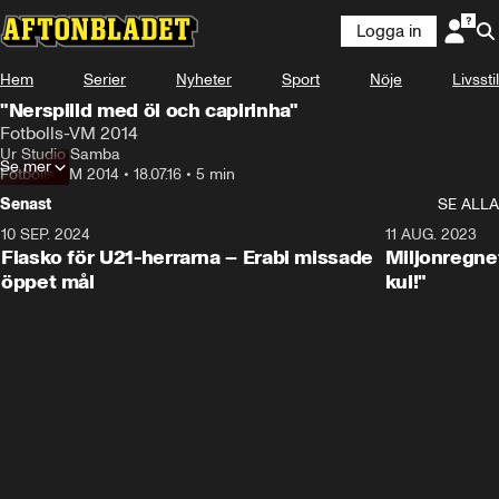
Logga in
Hem
Serier
Nyheter
Sport
Nöje
Livsstil
"Nerspilld med öl och capirinha"
Fotbolls-VM 2014
Ur Studio Samba
Se mer
Fotbolls-VM 2014
•
18.07.16
•
5 min
Senast
SE ALLA
10 SEP. 2024
3:00
11 AUG. 2023
Fiasko för U21-herrarna – Erabi missade
Miljonregnet
öppet mål
kul!"