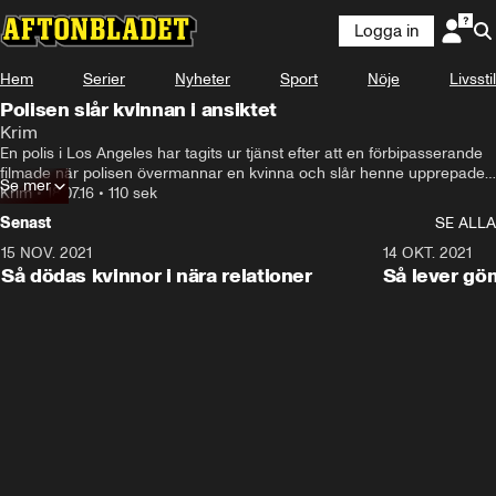
Logga in
Hem
Serier
Nyheter
Sport
Nöje
Livsstil
Polisen slår kvinnan i ansiktet
Krim
En polis i Los Angeles har tagits ur tjänst efter att en förbipasserande 
filmade när polisen övermannar en kvinna och slår henne upprepade 
Se mer
gånger i huvudet.
Krim
•
18.07.16
•
110 sek
Senast
SE ALLA
15 NOV. 2021
3:28
14 OKT. 2021
Så dödas kvinnor i nära relationer
Så lever gö