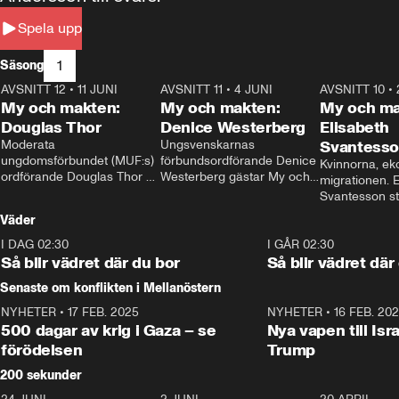
Spela upp
1
Säsong
AVSNITT 12
•
11 JUNI
26:27
AVSNITT 11
•
4 JUNI
23:40
AVSNITT 10
•
My och makten:
My och makten:
My och ma
Douglas Thor
Denice Westerberg
Elisabeth
Moderata 
Ungsvenskarnas 
Svantess
ungdomsförbundet (MUF:s) 
förbundsordförande Denice 
Kvinnorna, ek
ordförande Douglas Thor 
Westerberg gästar My och 
migrationen. E
gästar My och makten. I 
makten. I avsnittet 
Svantesson stäl
avsnittet diskuteras 
diskuteras migrationsfrågan 
när finansmini
Väder
tonårsutvisningarna och hur 
och hur SD ska locka 
Moderaterna ska locka 
kvinnliga väljare. 
I DAG 02:30
1:06
I GÅR 02:30
väljare till valet i höst. 
Så blir vädret där du bor
Så blir vädret där
Senaste om konflikten i Mellanöstern
NYHETER
•
17 FEB. 2025
0:45
NYHETER
•
16 FEB. 20
500 dagar av krig i Gaza – se
Nya vapen till Isr
förödelsen
Trump
200 sekunder