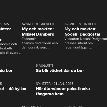
27 MAJ
3:51
AVSNITT 9
•
30 APRIL
24:00
AVSNITT 8
•
16 APRIL
25:1
kten:
My och makten:
My och makten:
Mikael Damberg
Nooshi Dadgostar
on
Ekonomin, 
V-ledaren Nooshi Dadgostar
finansministerrollen och 
pressas internt om 
onomin och 
demografikrisen. 
regeringsfrågan.

lisabeth 
Oppositionen ställs till svars 
I Aftonbladets 
ls till svars 
när Socialdemokraternas 
partiledarutfrågning ”My 
stern gästar 
Mikael Damberg gästar My 
och Makten” sätter hon ner 
My och Makten. 
och Makten. 
foten mot kritikerna:

1:06
6 AUGUSTI
1:0
– Vi ställer upp i val. Ska vi 
 du bor
Så blir vädret där du bor
vara med så sitter vi förstås 
25
1:22
NYHETER
•
21 JAN. 2025
0:5
ael – då hyllas
Här återvänder palestinska
fångarna hem