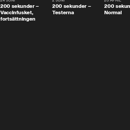
24 JUNI
5:00
2 JUNI
4:23
20 APRIL
200 sekunder –
200 sekunder –
200 sekun
Vaccinfusket,
Testerna
Normal
fortsättningen