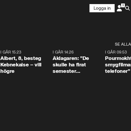
Logga in
SE ALLA
5
I GÅR 15:23
0:54
I GÅR 14:26
1:54
I GÅR 09:53
Albert, 8, besteg
Åklagaren: ”De
Pourmokht
Kebnekaise – vill
skulle ha firat
smygfilma
högre
semester
telefoner”
tillsammans”