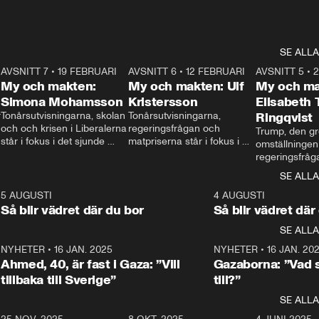
SE ALLA
7
AVSNITT 7
•
19 FEBRUARI
24:30
AVSNITT 6
•
12 FEBRUARI
27:30
AVSNITT 5
•
My och makten:
My och makten: Ulf
My och ma
Simona Mohamsson
Kristersson
Elisabeth
 
Tonårsutvisningarna, skolan 
Tonårsutvisningarna, 
Ringqvist
och och krisen i Liberalerna 
regeringsfrågan och 
Trump, den gr
står i fokus i det sjunde 
matpriserna står i fokus i 
omställningen
avsnittet av ”My och 
det sjätte avsnittet av ”My 
regeringsfråga
makten”. Se när 
och makten”. Se när 
centrum i det 
SE ALLA
Aftonbladets inrikespolitiska 
Aftonbladets inrikespolitiska 
avsnittet av ”
kommentator My 
kommentator My 
6
5 AUGUSTI
1:06
4 AUGUSTI
Makten”. Se nä
Rohwedder ställer 
Rohwedder ställer 
Så blir vädret där du bor
Så blir vädret där
Aftonbladets in
utbildnings- och 
statsminister Ulf Kristersson 
kommentator 
SE ALLA
integrationsminister Simona 
till svars.
Rohwedder stäl
Mohamsson till svars.
Centerpartiets
2
NYHETER
•
16 JAN. 2025
1:01
NYHETER
•
16 JAN. 20
Thand Ring till
Ahmed, 40, är fast i Gaza: ”Vill
Gazaborna: ”Vad s
tillbaka till Sverige”
till?”
SE ALLA