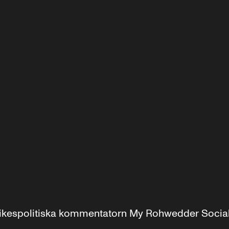
r inrikespolitiska kommentatorn My Rohwedder Soci