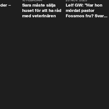
4:24
10 FEBRUARI
4:13
26 NOV. 2025
8:1
der –
Sara måste sälja
Leif GW: ”Har hon
huset för att ha råd
mördat pastor
med veterinären
Fossmos fru? Svar
nej.”