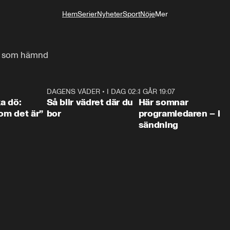
Hem
Serier
Nyheter
Sport
Nöje
Mer
Livsstil
ts som hämnd
4:36
DAGENS VÄDER
•
I DAG 02:30
1:06
I GÅR 19:07
0:4
ka dö:
Så blir vädret där du
Här somnar
som det är”
bor
programledaren – i
sändning