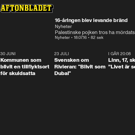
16-åringen blev levande bränd
Nyheter
Palestinske pojken tros ha mörda
Nyheter
•
18.07.16
•
82 sek
30 JUNI
1:24
23 JULI
1:42
I GÅR 20:08
Kommunen som
Svensken om
Linn, 17, s
blivit en tillflyktsort
Rivieran: "Blivit som
”Livet är 
för skuldsatta
Dubai"