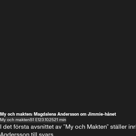
My och makten: Magdalena Andersson om Jimmie-hånet
My och makten
S1 E1
23.10.25
21 min
I det första avsnittet av ”My och Makten” ställe
Andersson till svars.