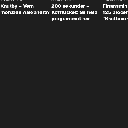
3
25 NOV. 2025
31:05
8 OKT. 2025
4:29
4 JUNI 2025
Knutby – Vem
200 sekunder –
Finansmin
mördade Alexandra?
Köttfusket: Se hela
125 procent
programmet här
"Skattever
viktig uppg