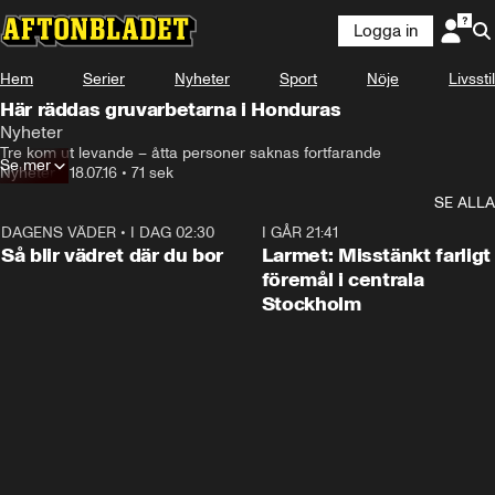
Logga in
Hem
Serier
Nyheter
Sport
Nöje
Livsstil
Här räddas gruvarbetarna i Honduras
Nyheter
Tre kom ut levande – åtta personer saknas fortfarande
Se mer
Nyheter
•
18.07.16
•
71 sek
SE ALLA
DAGENS VÄDER
•
I DAG 02:30
1:06
I GÅR 21:41
Så blir vädret där du bor
Larmet: Misstänkt farligt
föremål i centrala
Stockholm