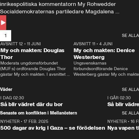
inrikespolitiska kommentatorn My Rohwedder 
Socialdemokraternas partiledare Magdalena 
Andersson till svars.
1
SE ALLA
AVSNITT 12
•
11 JUNI
26:27
AVSNITT 11
•
4 JUNI
2
My och makten: Douglas
My och makten: Denice
Thor
Westerberg
Moderata ungdomsförbundet 
Ungsvenskarnas 
(MUF:s) ordförande Douglas Thor 
förbundsordförande Denice 
gästar My och makten. I avsnittet 
Westerberg gästar My och makten.
diskuteras tonårsutvisningarna och 
avsnittet diskuteras migrationsfrå
hur Moderaterna ska locka väljare till 
och hur SD ska locka kvinnliga 
Väder
SE ALLA
valet i höst. 
väljare. 
I DAG 02:30
1:06
I GÅR 02:30
Så blir vädret där du bor
Så blir vädr
Senaste om konflikten i Mellanöstern
SE ALLA
NYHETER
•
17 FEB. 2025
0:45
NYHETER
•
16 F
500 dagar av krig i Gaza – se förödelsen
Nya vapen ti