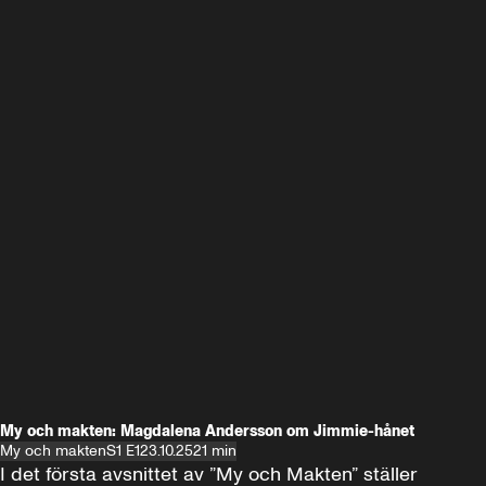
My och makten: Magdalena Andersson om Jimmie-hånet
My och makten
S1 E1
23.10.25
21 min
I det första avsnittet av ”My och Makten” ställer 