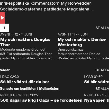
inrikespolitiska kommentatorn My Rohwedder 
Socialdemokraternas partiledare Magdalena 
Andersson till svars.
1
SE ALLA
AVSNITT 12
•
11 JUNI
26:27
AVSNITT 11
•
4 JUNI
2
My och makten: Douglas
My och makten: Denice
Thor
Westerberg
Moderata ungdomsförbundet 
Ungsvenskarnas 
(MUF:s) ordförande Douglas Thor 
förbundsordförande Denice 
gästar My och makten. I avsnittet 
Westerberg gästar My och makten.
diskuteras tonårsutvisningarna och 
avsnittet diskuteras migrationsfrå
hur Moderaterna ska locka väljare till 
och hur SD ska locka kvinnliga 
Väder
SE ALLA
valet i höst. 
väljare. 
I DAG 02:30
1:06
I GÅR 02:30
Så blir vädret där du bor
Så blir vädr
Senaste om konflikten i Mellanöstern
SE ALLA
NYHETER
•
17 FEB. 2025
0:45
NYHETER
•
16 F
500 dagar av krig i Gaza – se förödelsen
Nya vapen ti