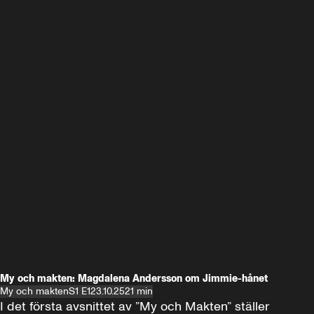
My och makten: Magdalena Andersson om Jimmie-hånet
My och makten
S1 E1
23.10.25
21 min
I det första avsnittet av ”My och Makten” ställer 