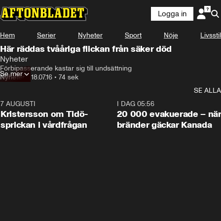
Logga in
Hem
Serier
Nyheter
Sport
Nöje
Livsstil
Här räddas tvååriga flickan från säker död
Nyheter
Förbipasserande kastar sig till undsättning
Se mer
Nyheter
•
18.07.16
•
74 sek
SE ALLA
7 AUGUSTI
0:42
I DAG 05:56
Kristersson om Tidö-
20 000 evakuerade – nä
sprickan i vårdfrågan
bränder gäckar Kanada