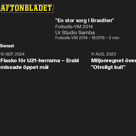
"En stor sorg i Brasilien"
Fotbolls-VM 2014
Ur Studio Samba
Fotbolls-VM 2014
•
18.07.16
•
3 min
Senast
10 SEP. 2024
3:00
11 AUG. 2023
Fiasko för U21-herrarna – Erabi
Miljonregnet över
missade öppet mål
"Otroligt kul!"