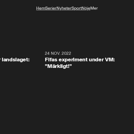
Hem
Serier
Nyheter
Sport
Nöje
Mer
Livsstil
0:35
24 NOV. 2022
1:4
 landslaget:
Fifas experiment under VM:
”Märkligt!”