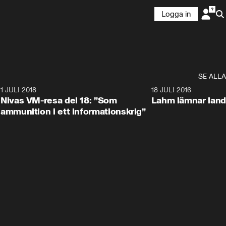
Logga in
SE ALLA
4
1 JULI 2018
6:41
18 JULI 2016
Nivas VM-resa del 18: ”Som
Lahm lämnar land
ammunition i ett informationskrig”