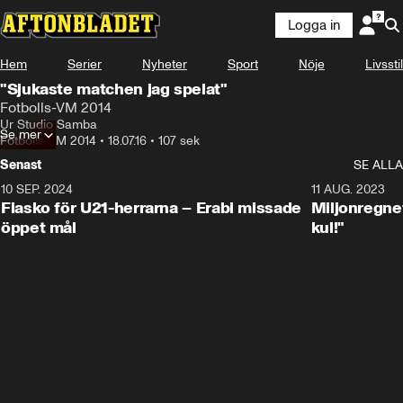
Logga in
Hem
Serier
Nyheter
Sport
Nöje
Livsstil
"Sjukaste matchen jag spelat"
Fotbolls-VM 2014
Ur Studio Samba
Se mer
Fotbolls-VM 2014
•
18.07.16
•
107 sek
Senast
SE ALLA
10 SEP. 2024
3:00
11 AUG. 2023
Fiasko för U21-herrarna – Erabi missade
Miljonregnet
öppet mål
kul!"