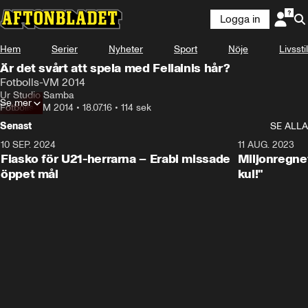
Logga in
Hem
Serier
Nyheter
Sport
Nöje
Livsstil
Är det svårt att spela med Fellainis hår?
Fotbolls-VM 2014
Ur Studio Samba
Se mer
Fotbolls-VM 2014
•
18.07.16
•
114 sek
Senast
SE ALLA
10 SEP. 2024
3:00
11 AUG. 2023
Fiasko för U21-herrarna – Erabi missade
Miljonregnet
öppet mål
kul!"