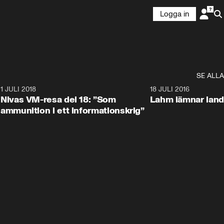
Logga in
SE ALLA
4
1 JULI 2018
6:41
18 JULI 2016
Nivas VM-resa del 18: ”Som
Lahm lämnar land
ammunition i ett informationskrig”