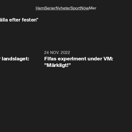
Hem
Serier
Nyheter
Sport
Nöje
Mer
Livsstil
la efter festen"
0:35
24 NOV. 2022
1:4
 landslaget:
Fifas experiment under VM:
”Märkligt!”