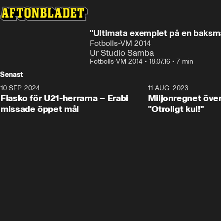
"Ultimata exemplet på en baksmäl
Fotbolls-VM 2014
Ur Studio Samba
Fotbolls-VM 2014
•
18.07.16
•
7 min
Senast
10 SEP. 2024
3:00
11 AUG. 2023
Fiasko för U21-herrarna – Erabi
Miljonregnet över
missade öppet mål
"Otroligt kul!"