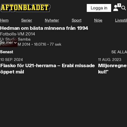
Logga in
Hem
Serier
Nyheter
Sport
Nöje
Livsstil
Hedman om bästa minnena från 1994
Fotbolls-VM 2014
Ur Studio Samba
Se mer
Fotbolls-VM 2014
•
18.07.16
•
77 sek
Senast
SE ALLA
10 SEP. 2024
3:00
11 AUG. 2023
Fiasko för U21-herrarna – Erabi missade
Miljonregnet
öppet mål
kul!"