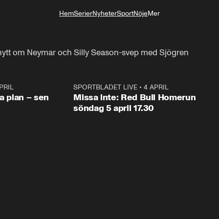
Hem
Serier
Nyheter
Sport
Nöje
Mer
Livsstil
e nytt om Neymar och Silly Season-svep med Sjögren
PRIL
1:03
SPORTBLADET LIVE
•
4 APRIL
1:0
va plan – sen
Missa inte: Red Bull Homerun
söndag 5 april 17.30