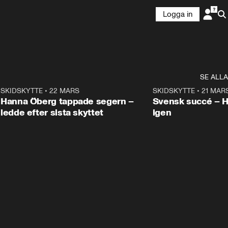
Logga in
SE ALLA
9
SKIDSKYTTE
•
22 MARS
0:55
SKIDSKYTTE
•
21 MAR
Hanna Öberg tappade segern –
Svensk succé – 
ledde efter sista skyttet
igen