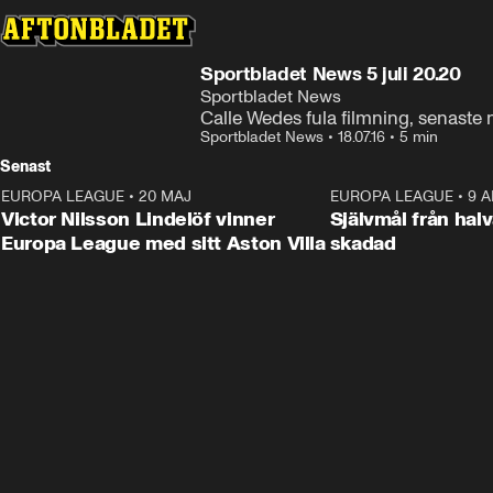
Sportbladet News 5 juli 20.20
Sportbladet News
Calle Wedes fula filmning, senast
Sportbladet News
•
18.07.16
•
5 min
Senast
EUROPA LEAGUE
•
20 MAJ
1:32
EUROPA LEAGUE
•
9 A
Victor Nilsson Lindelöf vinner
Självmål från hal
Europa League med sitt Aston Villa
skadad