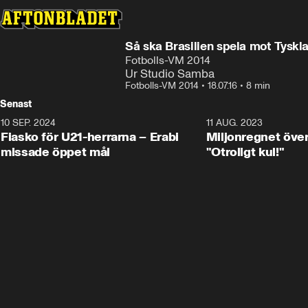
Så ska Brasilien spela mot Tyskl
Fotbolls-VM 2014
Ur Studio Samba
Fotbolls-VM 2014
•
18.07.16
•
8 min
Senast
10 SEP. 2024
3:00
11 AUG. 2023
Fiasko för U21-herrarna – Erabi
Miljonregnet över
missade öppet mål
"Otroligt kul!"