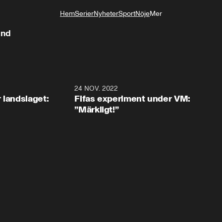
Hem
Serier
Nyheter
Sport
Nöje
Mer
Livsstil
and
0:35
24 NOV. 2022
1:4
 landslaget:
Fifas experiment under VM:
”Märkligt!”