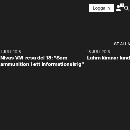
Logga in
SE ALLA
4
1 JULI 2018
6:41
18 JULI 2016
Nivas VM-resa del 18: ”Som
Lahm lämnar land
ammunition i ett informationskrig”