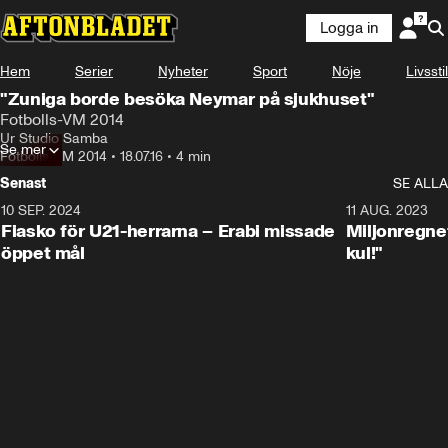
Logga in
Hem
Serier
Nyheter
Sport
Nöje
Livsstil
"Zuniga borde besöka Neymar på sjukhuset"
Fotbolls-VM 2014
Ur Studio Samba
Se mer
Fotbolls-VM 2014
•
18.07.16
•
4 min
Senast
SE ALLA
10 SEP. 2024
3:00
11 AUG. 2023
Fiasko för U21-herrarna – Erabi missade
Miljonregnet
öppet mål
kul!"