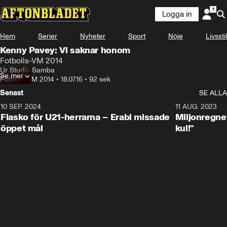
Logga in
Hem
Serier
Nyheter
Sport
Nöje
Livsstil
Kenny Pavey: Vi saknar honom
Fotbolls-VM 2014
Ur Studio Samba
Se mer
Fotbolls-VM 2014
•
18.07.16
•
92 sek
Senast
SE ALLA
10 SEP. 2024
3:00
11 AUG. 2023
Fiasko för U21-herrarna – Erabi missade
Miljonregnet
öppet mål
kul!"