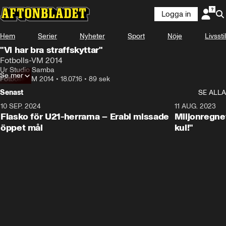
Logga in
Hem
Serier
Nyheter
Sport
Nöje
Livsstil
"Vi har bra straffskyttar"
Fotbolls-VM 2014
Ur Studio Samba
Se mer
Fotbolls-VM 2014
•
18.07.16
•
89 sek
Senast
SE ALLA
10 SEP. 2024
3:00
11 AUG. 2023
Fiasko för U21-herrarna – Erabi missade
Miljonregnet
öppet mål
kul!"