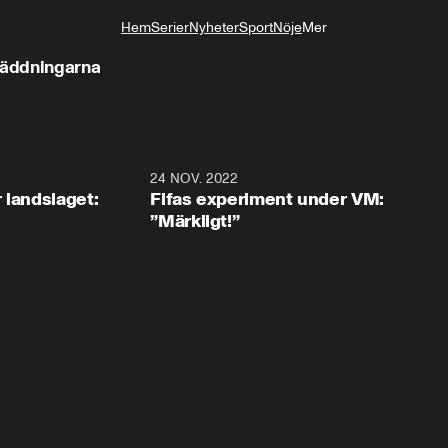
Hem
Serier
Nyheter
Sport
Nöje
Mer
Livsstil
räddningarna
0:35
24 NOV. 2022
1:4
 landslaget:
Fifas experiment under VM:
”Märkligt!”