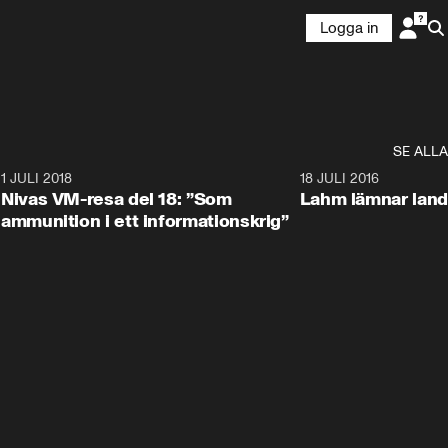
Logga in
SE ALLA
4
1 JULI 2018
6:41
18 JULI 2016
Nivas VM-resa del 18: ”Som
Lahm lämnar land
ammunition i ett informationskrig”