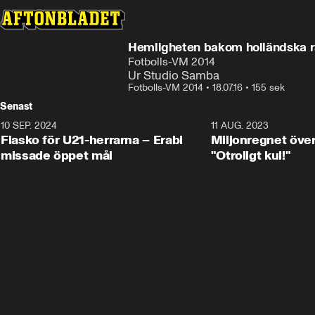
Hemligheten bakom holländska 
Fotbolls-VM 2014
Ur Studio Samba
Fotbolls-VM 2014
•
18.07.16
•
155 sek
Senast
10 SEP. 2024
3:00
11 AUG. 2023
Fiasko för U21-herrarna – Erabi
Miljonregnet över
missade öppet mål
"Otroligt kul!"