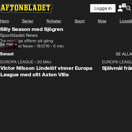
Logga in
Hem
Serier
Nyheter
Sport
Nöje
Livsstil
Silly Season med Sjögren
Sportbladet News
Tre märkliga affärer på gång
Se mer
Sportbladet News
•
18.07.16
•
6 min
Senast
SE ALLA
EUROPA LEAGUE
•
20 MAJ
1:32
EUROPA LEAG
Victor Nilsson Lindelöf vinner Europa
Självmål frå
League med sitt Aston Villa