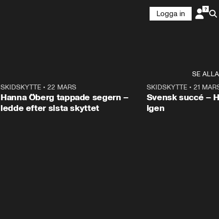
Logga in
SE ALLA
9
SKIDSKYTTE
•
22 MARS
0:55
SKIDSKYTTE
•
21 MAR
Hanna Öberg tappade segern –
Svensk succé – 
ledde efter sista skyttet
igen