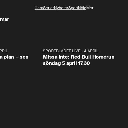
Hem
Serier
Nyheter
Sport
Nöje
Mer
Livsstil
ymar
PRIL
1:03
SPORTBLADET LIVE
•
4 APRIL
1:0
va plan – sen
Missa inte: Red Bull Homerun
söndag 5 april 17.30