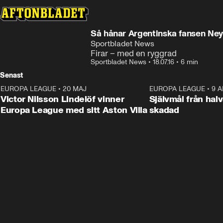
Så hånar Argentinska fansen Ne
Sportbladet News
Firar – med en ryggrad
Sportbladet News
•
18.07.16
•
6 min
Senast
EUROPA LEAGUE
•
20 MAJ
1:32
EUROPA LEAGUE
•
9 A
Victor Nilsson Lindelöf vinner
Självmål från hal
Europa League med sitt Aston Villa
skadad