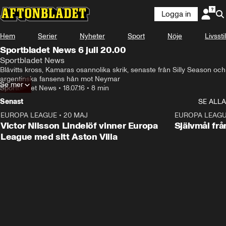
Logga in
Hem
Serier
Nyheter
Sport
Nöje
Livsstil
Sportbladet News 6 juli 20.00
Sportbladet News
Blåvitts kross, Kamaras osannolika skrik, senaste från Silly Season och 
argentinska fansens hån mot Neymar
Se mer
Sportbladet News
•
18.07.16
•
8 min
Senast
SE ALLA
EUROPA LEAGUE
•
20 MAJ
1:32
EUROPA LEAG
Victor Nilsson Lindelöf vinner Europa
Självmål frå
League med sitt Aston Villa