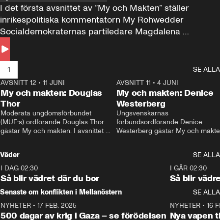
I det första avsnittet av ”My och Makten” ställer 
inrikespolitiska kommentatorn My Rohwedder 
Socialdemokraternas partiledare Magdalena 
Andersson till svars.
1
SE ALLA
AVSNITT 12
•
11 JUNI
26:27
AVSNITT 11
•
4 JUNI
2
My och makten: Douglas
My och makten: Denice
Thor
Westerberg
Moderata ungdomsförbundet 
Ungsvenskarnas 
(MUF:s) ordförande Douglas Thor 
förbundsordförande Denice 
gästar My och makten. I avsnittet 
Westerberg gästar My och makten.
diskuteras tonårsutvisningarna och 
avsnittet diskuteras migrationsfrå
hur Moderaterna ska locka väljare till 
och hur SD ska locka kvinnliga 
Väder
SE ALLA
valet i höst. 
väljare. 
I DAG 02:30
1:06
I GÅR 02:30
Så blir vädret där du bor
Så blir vädr
Senaste om konflikten i Mellanöstern
SE ALLA
NYHETER
•
17 FEB. 2025
0:45
NYHETER
•
16 F
500 dagar av krig i Gaza – se förödelsen
Nya vapen ti