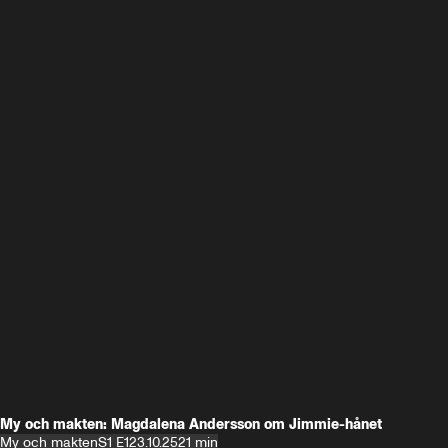
My och makten: Magdalena Andersson om Jimmie-hånet
My och makten
S1 E1
23.10.25
21 min