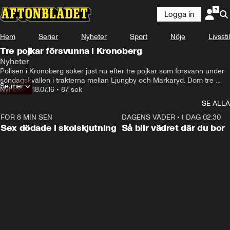
Logga in
Hem
Serier
Nyheter
Sport
Nöje
Livsstil
Tre pojkar försvunna i Kronoberg
Nyheter
Polisen i Kronoberg söker just nu efter tre pojkar som försvann under 
söndagskvällen i trakterna mellan Ljungby och Markaryd. Dom tre 
Se mer
pojkarna som är i åldrarna 11, 14 och 15 är inte syskon men tillbringade 
Nyheter
•
18.07.16
•
87 sek
söndagen i trakterna kring skararp i Småland.
SE ALLA
FÖR 8 MIN SEN
0:35
DAGENS VÄDER
•
I DAG 02:30
Sex dödade i skolskjutning
Så blir vädret där du bor