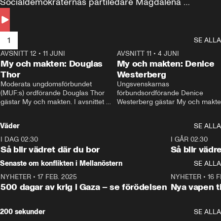
Socialdemokraternas partiledare Magdalena 
Andersson till svars.
1
SE ALLA
AVSNITT 12
•
11 JUNI
26:27
AVSNITT 11
•
4 JUNI
2
My och makten: Douglas
My och makten: Denice
Thor
Westerberg
Moderata ungdomsförbundet 
Ungsvenskarnas 
(MUF:s) ordförande Douglas Thor 
förbundsordförande Denice 
gästar My och makten. I avsnittet 
Westerberg gästar My och makten.
diskuteras tonårsutvisningarna och 
avsnittet diskuteras migrationsfrå
hur Moderaterna ska locka väljare till 
och hur SD ska locka kvinnliga 
Väder
SE ALLA
valet i höst. 
väljare. 
I DAG 02:30
1:06
I GÅR 02:30
Så blir vädret där du bor
Så blir vädr
Senaste om konflikten i Mellanöstern
SE ALLA
NYHETER
•
17 FEB. 2025
0:45
NYHETER
•
16 F
500 dagar av krig i Gaza – se förödelsen
Nya vapen ti
200 sekunder
SE ALLA