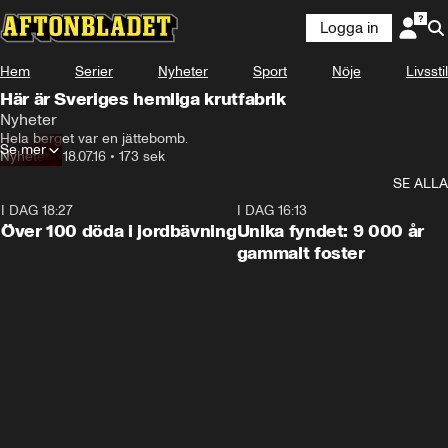
Logga in
Hem
Serier
Nyheter
Sport
Nöje
Livsstil
Här är Sveriges hemliga krutfabrik
Nyheter
Hela berget var en jättebomb.
Se mer
Nyheter
•
18.07.16
•
173 sek
SE ALLA
I DAG 18:27
0:31
I DAG 16:13
Över 100 döda i jordbävning
Unika fyndet: 9 000 år
gammalt foster