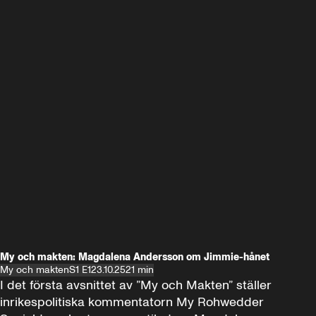
My och makten: Magdalena Andersson om Jimmie-hånet
My och makten
S1 E1
23.10.25
21 min
I det första avsnittet av ”My och Makten” ställer 
inrikespolitiska kommentatorn My Rohwedder 