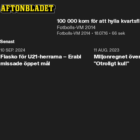
100 000 kom för att hylla kvartsfi
Fotbolls-VM 2014
Fotbolls-VM 2014
•
18.07.16
•
66 sek
Senast
10 SEP. 2024
3:00
11 AUG. 2023
Fiasko för U21-herrarna – Erabi
Miljonregnet över
missade öppet mål
"Otroligt kul!"