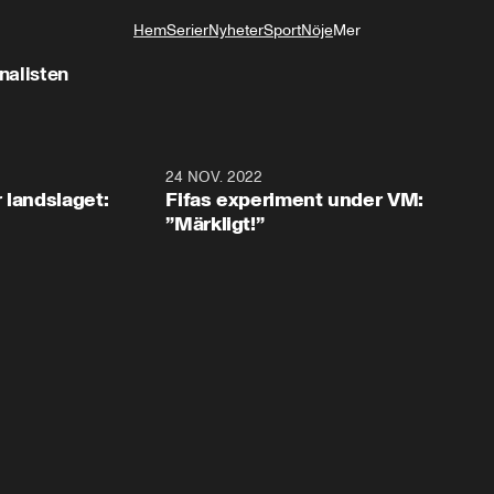
Hem
Serier
Nyheter
Sport
Nöje
Mer
Livsstil
nalisten
0:35
24 NOV. 2022
1:4
 landslaget:
Fifas experiment under VM:
”Märkligt!”