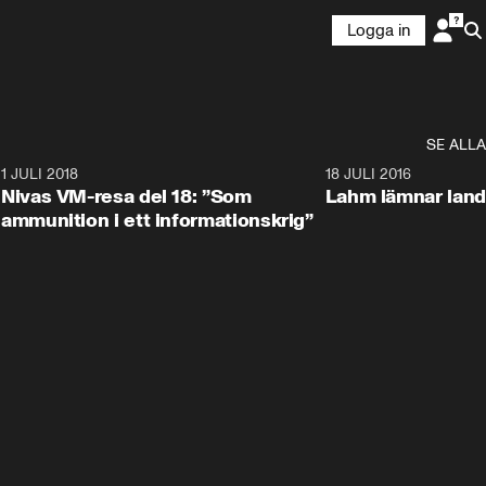
Logga in
SE ALLA
4
1 JULI 2018
6:41
18 JULI 2016
Nivas VM-resa del 18: ”Som
Lahm lämnar land
ammunition i ett informationskrig”