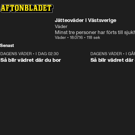
Jätteoväder i Västsverige
Väder
Minst tre personer har förts till sj
Väder
•
18.07.16
•
118 sek
Senast
DAGENS VÄDER
•
I DAG 02:30
1:06
DAGENS VÄDER
•
I GÅ
Så blir vädret där du bor
Så blir vädret där