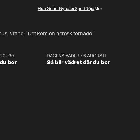
Hem
Serier
Nyheter
Sport
Nöje
Mer
Livsstil
ukhus. Vittne: ”Det kom en hemsk tornado”
R 02:30
1:06
DAGENS VÄDER
•
6 AUGUSTI
1:0
 du bor
Så blir vädret där du bor