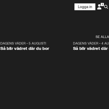
Logga in
SE ALLA
6
DAGENS VÄDER
•
5 AUGUSTI
1:06
DAGENS VÄDER
•
4 A
Så blir vädret där du bor
Så blir vädret där