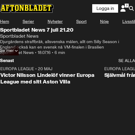
Logga in
Hem
Serier
Nyheter
Sport
Nöje
Livsstil
Sportbladet News 7 juli 21.20
Sportbladet News
Djurgårdens straffbråk, allsvenska målen, allt om Silly Season i 
England också kan en svensk nå VM-finalen i Brasilien
Se mer
Sportbladet News
•
18.07.16
•
6 min
Senast
SE ALLA
EUROPA LEAGUE
•
20 MAJ
1:32
EUROPA LEAG
Victor Nilsson Lindelöf vinner Europa
Självmål frå
League med sitt Aston Villa