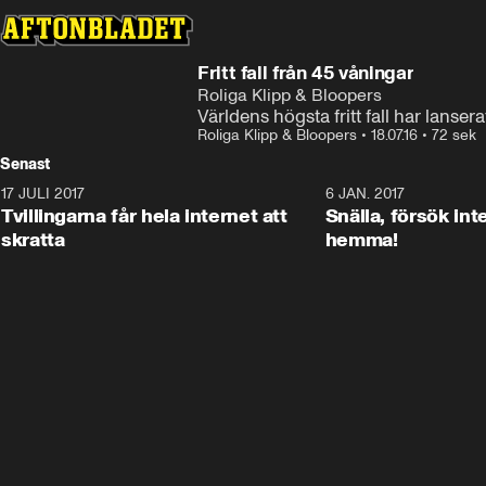
Fritt fall från 45 våningar
Roliga Klipp & Bloopers
Världens högsta fritt fall har lans
Roliga Klipp & Bloopers
•
18.07.16
•
72 sek
Senast
17 JULI 2017
0:29
6 JAN. 2017
Tvillingarna får hela internet att
Snälla, försök int
skratta
hemma!