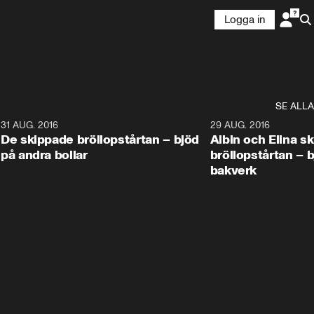
Logga in
SE ALLA
9
31 AUG. 2016
1:02
29 AUG. 2016
De skippade bröllopstårtan – bjöd
Albin och Elina s
på andra bollar
bröllopstårtan – 
bakverk