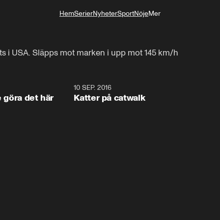
Hem
Serier
Nyheter
Sport
Nöje
Mer
Livsstil
erats i USA. Släpps mot marken i upp mot 145 km/h
1:34
10 SEP. 2016
0:2
e göra det här
Katter på catwalk