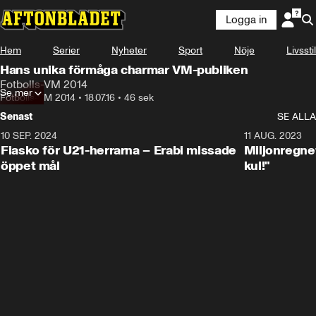
Logga in
Hem
Serier
Nyheter
Sport
Nöje
Livsstil
Hans unika förmåga charmar VM-publiken
Fotbolls-VM 2014
Se mer
Fotbolls-VM 2014
•
18.07.16
•
46 sek
Senast
SE ALLA
10 SEP. 2024
3:00
11 AUG. 2023
Fiasko för U21-herrarna – Erabi missade
Miljonregnet
öppet mål
kul!"