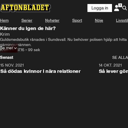
Logga in
Hem
Serier
Nyheter
Sport
Nöje
Livsstil
Känner du igen de här?
Krim
Guldsmedsbutik rånades i Sundsvall. Nu behöver polisen hjälp att hitta 
gärningsmännen.
Se mer
Krim
•
18.07.16
•
99 sek
Senast
SE ALLA
15 NOV. 2021
3:28
14 OKT. 2021
Så dödas kvinnor i nära relationer
Så lever gö