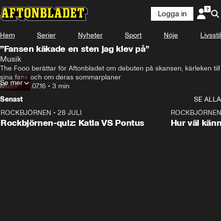
Logga in
Hem
Serier
Nyheter
Sport
Nöje
Livsstil
”Fansen käkade en sten jag klev på”
Musik
The Fooo berättar för Aftonbladet om debuten på skansen, kärleken till 
sina fans och om deras sommarplaner
Se mer
Musik
•
18.07.16
•
3 min
Senast
SE ALLA
ROCKBJÖRNEN
•
28 JULI
0:15
ROCKBJÖRNE
Rockbjörnen-quiz: Katia VS Pontus
Hur väl kän