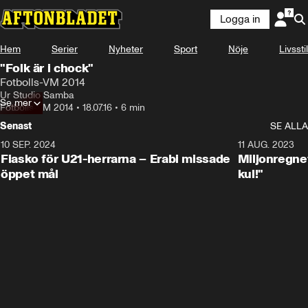
Logga in
Hem
Serier
Nyheter
Sport
Nöje
Livsstil
"Folk är i chock"
Fotbolls-VM 2014
Ur Studio Samba
Se mer
Fotbolls-VM 2014
•
18.07.16
•
6 min
Senast
SE ALLA
10 SEP. 2024
3:00
11 AUG. 2023
Fiasko för U21-herrarna – Erabi missade
Miljonregnet
öppet mål
kul!"