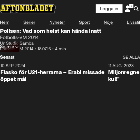
Logga in
Hem
Serier
Nyheter
Sport
Nöje
Livsstil
Polisen: Vad som helst kan hända inatt
Fotbolls-VM 2014
Ur Studio Samba
Se mer
Fotbolls-VM 2014
•
18.07.16
•
4 min
Senast
SE ALLA
10 SEP. 2024
3:00
11 AUG. 2023
Fiasko för U21-herrarna – Erabi missade
Miljonregnet
öppet mål
kul!"