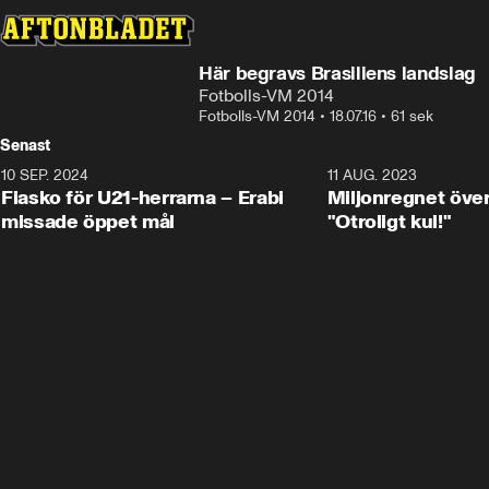
Här begravs Brasiliens landslag
Fotbolls-VM 2014
Fotbolls-VM 2014
•
18.07.16
•
61 sek
Senast
10 SEP. 2024
3:00
11 AUG. 2023
Fiasko för U21-herrarna – Erabi
Miljonregnet över
missade öppet mål
"Otroligt kul!"