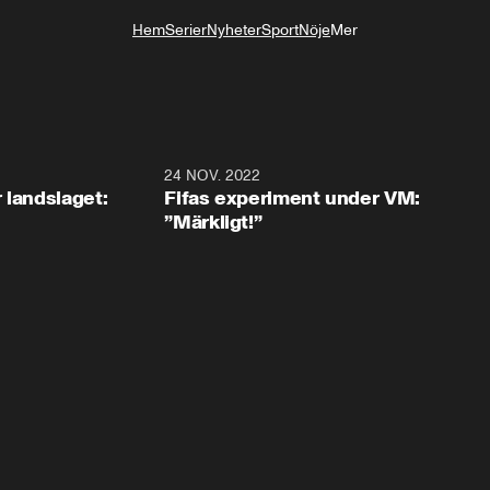
Hem
Serier
Nyheter
Sport
Nöje
Mer
Livsstil
0:35
24 NOV. 2022
1:4
 landslaget:
Fifas experiment under VM:
”Märkligt!”