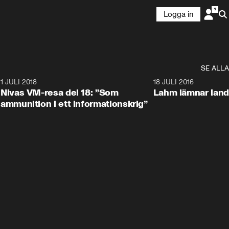
Logga in
SE ALLA
4
1 JULI 2018
6:41
18 JULI 2016
Nivas VM-resa del 18: ”Som
Lahm lämnar land
ammunition i ett informationskrig”