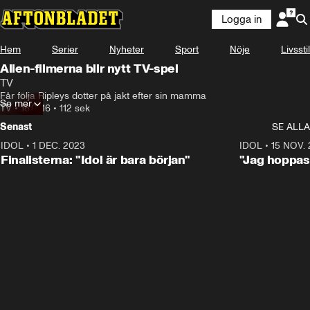
Logga in
Hem
Serier
Nyheter
Sport
Nöje
Livsstil
Alien-filmerna blir nytt TV-spel
TV
Får följa Ripleys dotter på jakt efter sin mamma
Se mer
TV
•
18.07.16
•
112 sek
Senast
SE ALLA
IDOL
•
1 DEC. 2023
0:56
IDOL
•
15 NOV.
Finalisterna: "Idol är bara början"
"Jag hoppas 