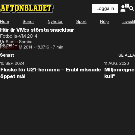
Logga in
Hem
Serier
Nyheter
Sport
Nöje
Livsstil
Här är VM:s största snackisar
Fotbolls-VM 2014
Ur Studio Samba
Se mer
Fotbolls-VM 2014
•
18.07.16
•
7 min
Senast
SE ALLA
10 SEP. 2024
3:00
11 AUG. 2023
Fiasko för U21-herrarna – Erabi missade
Miljonregnet
öppet mål
kul!"