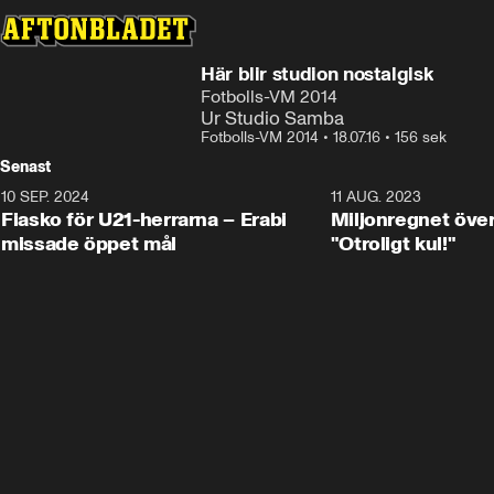
Här blir studion nostalgisk
Fotbolls-VM 2014
Ur Studio Samba
Fotbolls-VM 2014
•
18.07.16
•
156 sek
Senast
10 SEP. 2024
3:00
11 AUG. 2023
Fiasko för U21-herrarna – Erabi
Miljonregnet över
missade öppet mål
"Otroligt kul!"