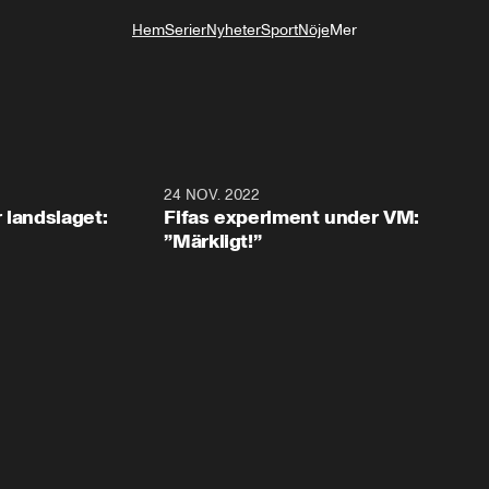
Hem
Serier
Nyheter
Sport
Nöje
Mer
Livsstil
0:35
24 NOV. 2022
1:4
 landslaget:
Fifas experiment under VM:
”Märkligt!”