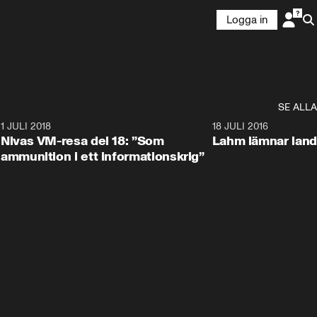
Logga in
SE ALLA
4
1 JULI 2018
6:41
18 JULI 2016
Nivas VM-resa del 18: ”Som
Lahm lämnar land
ammunition i ett informationskrig”